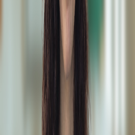
ofrece herramientas y recursos para potenciar el
aprendizaje y desarrollo. Descubre cómo nuestras
formaciones se integran con el ecosistema Wumbox
para ofrecerte una experiencia completa.
Etiquetas
:
Escritura
Planificación
Redacción
Revisión
Detalles
Duración
:
2 horas y 30 minutos
Incluye
Certificado de participación
La presentación en PDF usada por el orador
Recursos de Wumbox incluidos en la formación
Acceso a la grabación